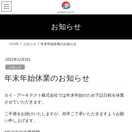
コ
ナ
ン
ビ
テ
ゲ
ン
ー
お知らせ
ツ
シ
へ
ョ
ス
ン
HOME
お知らせ
年末年始休業のお知らせ
キ
に
ッ
移
プ
動
2021年12月3日
お知らせ
年末年始休業のお知らせ
カイ・アーキテクト株式会社では年末年始のため下記日程を休業
させていただきます。
ご不便をお掛けいたしますが、何卒ご了承いただきますようお願
い申し上げます。