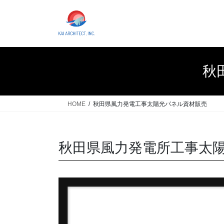
コ
ナ
ン
ビ
テ
ゲ
ン
ー
ツ
シ
へ
ョ
秋
ス
ン
キ
に
ッ
移
HOME
秋田県風力発電工事太陽光パネル資材販売
プ
動
秋田県風力発電所工事太