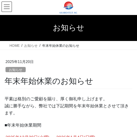
コ
ナ
ン
ビ
テ
ゲ
ン
ー
お知らせ
ツ
シ
へ
ョ
ス
ン
HOME
お知らせ
年末年始休業のお知らせ
キ
に
ッ
移
プ
動
2025年11月20日
お知らせ
年末年始休業のお知らせ
平素は格別のご愛顧を賜り、厚く御礼申し上げます。
誠に勝手ながら、弊社では下記期間を年末年始休業とさせて頂き
ます。
■年末年始休業期間