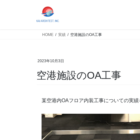
コ
ナ
ン
ビ
テ
ゲ
ン
ー
ツ
シ
HOME
実績
空港施設のOA工事
へ
ョ
ス
ン
キ
に
2023年10月3日
ッ
移
プ
動
空港施設のOA工事
某空港内OAフロア内装工事についての実績